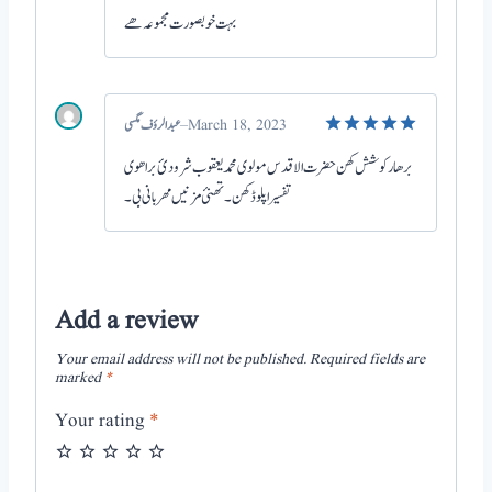
out of 5
بہت خوبصورت مجموعہ ھے
–
March 18, 2023
Rated
5
برھار کوشش کھن حضرت الاقدس مولوی محمد یعقوب شرودئ براھوی
out of 5
تفسیر اپلوڈ کھن۔ تھنئ مزنیں مهربانی بی۔
Add a review
Your email address will not be published.
Required fields are
marked
*
Your rating
*