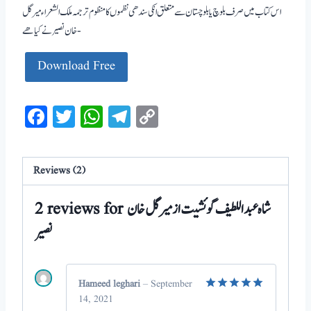
اس کتاب میں صرف بلوچ یا بلوچستان سے متعلق انکی سندھی نظموں کا منظوم ترجمہ ملک الشعراء میر گل
خان نصیر نے کیا ھے-
Download Free
Facebook
Twitter
WhatsApp
Telegram
Copy
Link
Reviews (2)
شاہ عبداللطیف گوئشیت از میرگل خان
2 reviews for
نصیر
Hameed leghari
–
September
14, 2021
Rated
5