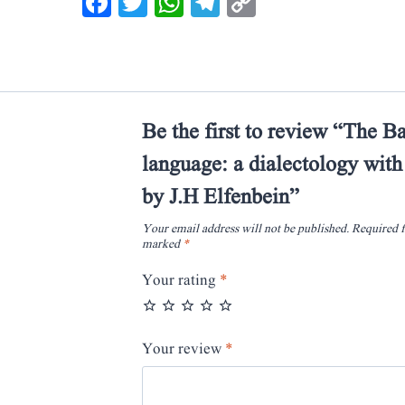
Facebook
Twitter
WhatsApp
Telegram
Copy
Link
Be the first to review “The B
language: a dialectology with
by J.H Elfenbein”
Your email address will not be published.
Required f
marked
*
Your rating
*
Your review
*