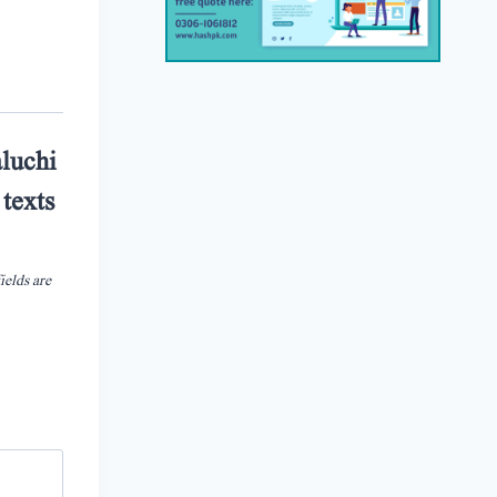
aluchi
 texts
ields are