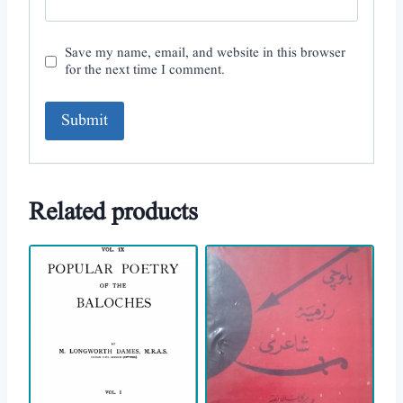
Save my name, email, and website in this browser
for the next time I comment.
A
l
Related products
t
e
r
n
a
t
i
v
e
: