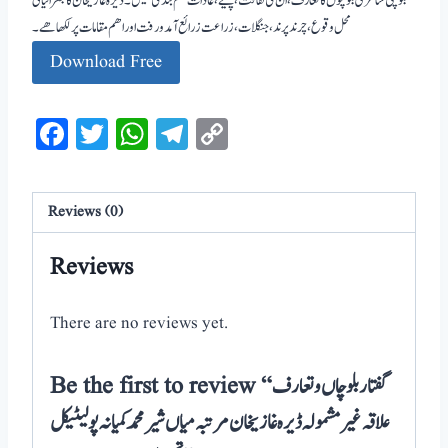
بلوچی شاعری بلوچوں کا تعارف، ان کی ثقافت ،پیشے ،عادات قلم بند کی ھیں۔ڈیرہ غازیخان کا جغرافیائی
محل وقوع، چرند پرند، جنگلات، زراعت زرائع آمد و رفت اور اھم مقامات پر لکھا ھے۔
Download Free
Facebook
Twitter
WhatsApp
Telegram
Copy
Link
Reviews (0)
Reviews
There are no reviews yet.
Be the first to review “گفتار بلوچاں و تعارف
علاقہ غیر مشمولہ ڈیرہ غازیخان مرتبہ میاں شیر محمد کمیانہ پولیٹیکل