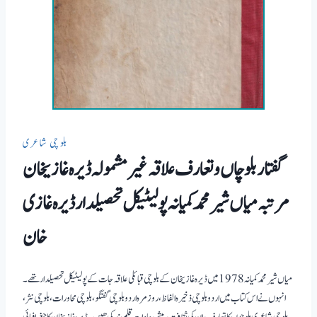
بلوچی شاعری
گفتار بلوچاں و تعارف علاقہ غیر مشمولہ ڈیرہ غازیخان
مرتبہ میاں شیر محمد کمیانہ پولیٹیکل تحصیلدار ڈیرہ غازی
خان
میاں شیر محمد کمیانہ 1978 میں ڈیرہ غازیخان کے بلوچی قبائلی علاقہ جات کے پولیٹیکل تحصیلدار تھے۔
انہوں نے اس کتاب میں اردو بلوچی ذخیرہ الفاظ، روزمرہ اردو بلوچی گفتگو، بلوچی محاورات،بلوچی نثر،