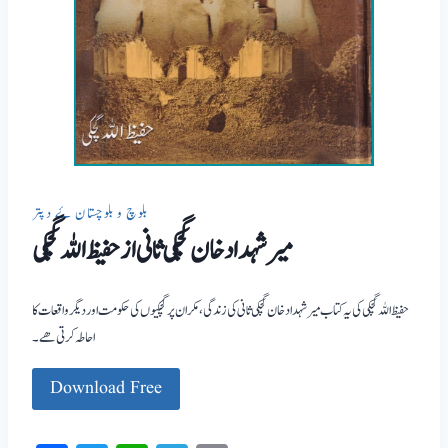
بلوچ و بلوچستان ۓ دپتر
میر شہداد خان گچکی ثانی از حفیظ اللہ گچکی
حفیظ اللہ گچکی کی یہ کتاب میر شہداد خان گچکی ثانی کی زندگی، مکران پر گچکیوں کی حکومت اور دیگر واقعات کا
احاطہ کرتی ھے۔
Download Free