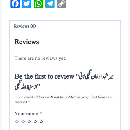
Facebook
Twitter
WhatsApp
Telegram
Copy
Link
Reviews (0)
Reviews
There are no reviews yet.
Be the first to review “میر شہداد خان گچکی ثانی
از حفیظ اللہ گچکی”
Your email address will not be published.
Required fields are
marked
*
Your rating
*