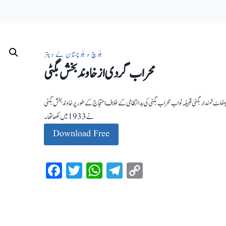
بلوچ و بلوچستان ۓ دپتر
محراب گردی از خاوند بخش بگٹی
لٹ تمندار بگٹی قبیلہ نواب محراب بگٹی کی بدانتظامی کے خلاف احتجاج کے طور پر خاوند بخش بگٹی
نے 1933 میں لکھا تھا۔
Download Free
Facebook
Twitter
WhatsApp
Telegram
Copy
Link